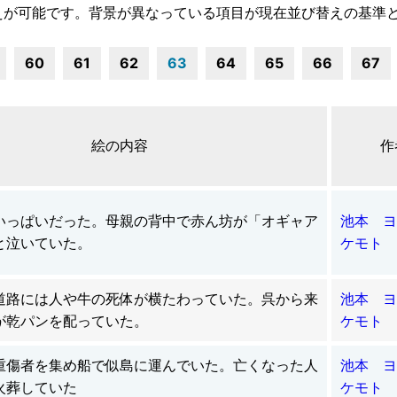
えが可能です。背景が異なっている項目が現在並び替えの基準
60
61
62
63
64
65
66
67
絵の内容
作
いっぱいだった。母親の背中で赤ん坊が「オギャア
池本 ヨ
と泣いていた。
ケモト 
道路には人や牛の死体が横たわっていた。呉から来
池本 ヨ
が乾パンを配っていた。
ケモト 
重傷者を集め船で似島に運んでいた。亡くなった人
池本 ヨ
火葬していた
ケモト 