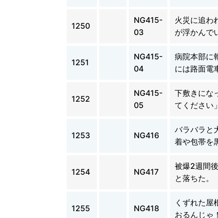
NG415-
火災に追わ
1250
03
が浮かんで
NG415-
病院本部に
1251
04
には路面電
NG415-
下敷きにな
1252
05
てください
バラバラと
1253
NG416
着や包帯を
被爆2週間
1254
NG417
と落ちた。
くずれた屋
1255
NG418
おるんじゃ