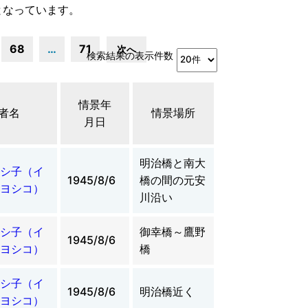
となっています。
68
…
71
次へ
検索結果の表示件数
情景年
者名
情景場所
月日
明治橋と南大
シ子（イ
1945/8/6
橋の間の元安
ヨシコ）
川沿い
シ子（イ
御幸橋～鷹野
1945/8/6
ヨシコ）
橋
シ子（イ
1945/8/6
明治橋近く
ヨシコ）