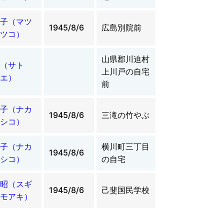
子（マツ
1945/8/6
広島別院前
ツコ）
山県郡川迫村
（サト
上川戸の自宅
エ）
前
子（ナカ
1945/8/6
三滝の竹やぶ
シコ）
子（ナカ
横川町三丁目
1945/8/6
シコ）
の自宅
昭（スギ
1945/8/6
己斐国民学校
モアキ）