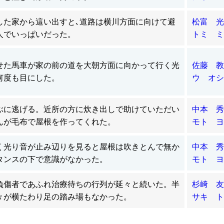
した家から這い出すと､道路は横川方面に向けて避
松富 光
人でいっぱいだった。
トミ ミ
せた馬車が家の前の道を大朝方面に向かって行く光
佐藤 教
何度も目にした。
ウ オシ
ぶに逃げる。近所の方に炊き出しで助けていただい
中本 秀
んが毛布で屋根を作ってくれた。
モト ヨ
く光り音が止み辺りを見ると屋根は吹きとんで無か
中本 秀
タンスの下で意識がなかった。
モト ヨ
負傷者であふれ治療待ちの行列が延々と続いた。半
杉﨑 友
々が横たわり足の踏み場もなかった。
サキ ト