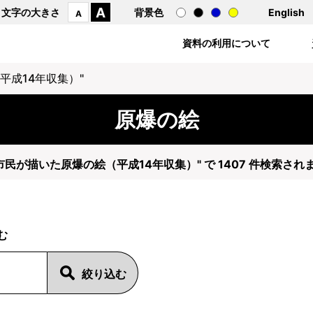
A
文字の大きさ
背景色
English
A
資料の利用について
平成14年収集）"
原爆の絵
"市民が描いた原爆の絵（平成14年収集）" で 1407 件検索され
む