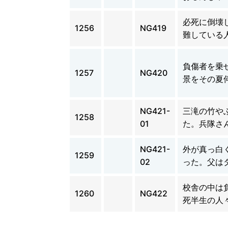
必死に倒壊
1256
NG419
難している
負傷者を乗
1257
NG420
景をその夏
NG421-
三滝の竹や
1258
01
た。兵隊さ
NG421-
外が真っ白
1259
02
った。父は
校舎の中は
1260
NG422
死半生の人