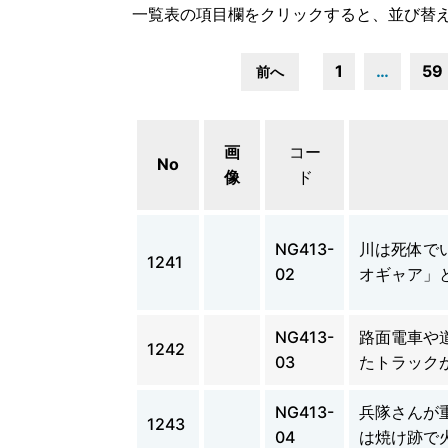
一覧表の項目欄をクリックすると、並び替
1
…
59
前へ
画
コー
No
像
ド
NG413-
川は死体で
1241
02
オギャア」
NG413-
路面電車や
1242
03
たトラック
NG413-
兵隊さんが
1243
04
は焼け跡で