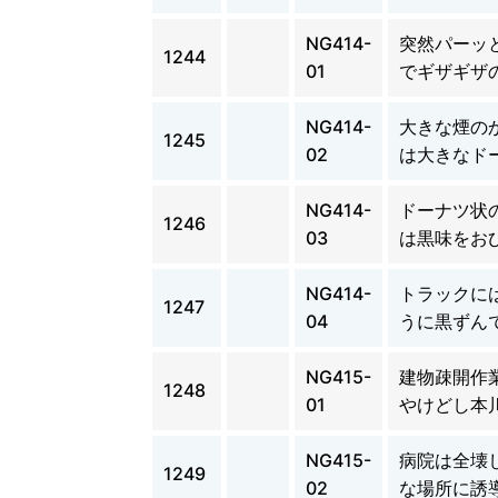
NG414-
突然パーッ
1244
01
でギザギザ
NG414-
大きな煙の
1245
02
は大きなド
NG414-
ドーナツ状
1246
03
は黒味をお
NG414-
トラックに
1247
04
うに黒ずん
NG415-
建物疎開作
1248
01
やけどし本
NG415-
病院は全壊
1249
02
な場所に誘