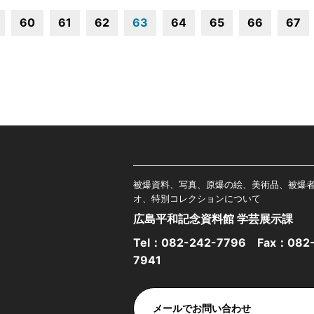
60
61
62
63
64
65
66
67
被爆資料、写真、原爆の絵、美術品、被爆
オ、特別コレクションについて
広島平和記念資料館 学芸展示課
Tel：
082-242-7796
Fax：082-
7941
メールでお問い合わせ