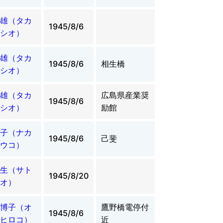
雄（タカ
1945/8/6
シオ）
雄（タカ
1945/8/6
相生橋
シオ）
雄（タカ
広島県産業奨
1945/8/6
シオ）
励館
子（ナカ
1945/8/6
己斐
ウコ）
生（サト
1945/8/20
オ）
博子（オ
鷹野橋電停付
1945/8/6
ヒロコ）
近