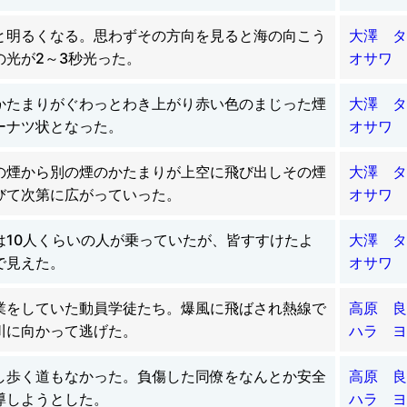
と明るくなる。思わずその方向を見ると海の向こう
大澤 タ
の光が2～3秒光った。
オサワ 
かたまりがぐわっとわき上がり赤い色のまじった煙
大澤 タ
ーナツ状となった。
オサワ 
の煙から別の煙のかたまりが上空に飛び出しその煙
大澤 タ
びて次第に広がっていった。
オサワ 
は10人くらいの人が乗っていたが、皆すすけたよ
大澤 タ
で見えた。
オサワ 
業をしていた動員学徒たち。爆風に飛ばされ熱線で
高原 良
川に向かって逃げた。
ハラ ヨ
し歩く道もなかった。負傷した同僚をなんとか安全
高原 良
導しようとした。
ハラ ヨ