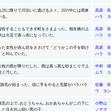
れ川に降りて川沿いに逃げる人々。川の中には死体
高原 良
いる。
ハラ ヨ
報告することもできず町をさまよった。相生橋の上
高原 良
車は火災で真っ赤になっていた。
ハラ ヨ
った女性が赤ん坊をささげて「どうかこの子を助け
高原 良
」と叫んでいた。
ハラ ヨ
大粒の雨が降りだした。雨は真っ黒な砂まじりで上
中村 雄
黒く汚した。
ムラ ユ
後脱毛が始まった。頭に手をやると毛髪がバラバラ
佐藤 良
ウ ヨシ
根瓦の上で､おとうちゃん､おかあちゃんがこの下に
小野山 
！と泣き叫ぶ幼い男の子。
ノヤマ 