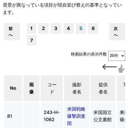
背景が異なっている項目が現在並び替えの基準となってい
ます。
1
2
3
4
5
6
前
次
へ
へ
7
検索結果の表示件数
画
コー
撮影
提供
写
No
像
ド
者名
者名
米国戦略
243-H-
米国国立
東
81
爆撃調査
1062
公文書館
篠
団