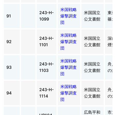
米国戦略
243-H-
米国国立
東
91
爆撃調査
1099
公文書館
篠
団
米国戦略
243-H-
米国国立
深
92
爆撃調査
1101
公文書館
煙
団
米国戦略
243-H-
米国国立
舟
93
爆撃調査
1103
公文書館
の
団
米国戦略
243-H-
米国国立
舟
94
爆撃調査
1114
公文書館
の
団
広島平和
市