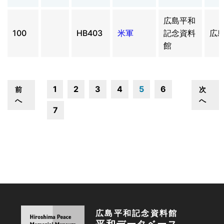
広島平和
100
HB403
米軍
記念資料
広
館
1
2
3
4
5
6
前
次
へ
へ
7
広島平和記念資料館