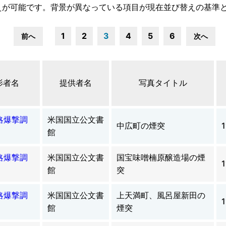
えが可能です。背景が異なっている項目が現在並び替えの基準
1
2
3
4
5
6
前へ
次へ
影者名
提供者名
写真タイトル
略爆撃調
米国国立公文書
中広町の煙突
1
館
略爆撃調
米国国立公文書
国宝味噌楠原醸造場の煙
1
館
突
略爆撃調
米国国立公文書
上天満町、風呂屋新田の
1
館
煙突