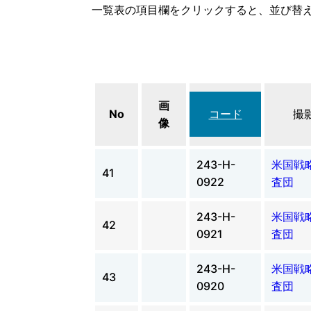
一覧表の項目欄をクリックすると、並び替
画
No
コード
撮
像
243-H-
米国戦
41
0922
査団
243-H-
米国戦
42
0921
査団
243-H-
米国戦
43
0920
査団