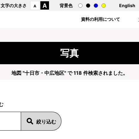
A
文字の大きさ
背景色
English
A
資料の利用について
写真
地図 "十日市・中広地区" で 118 件検索されました。
む