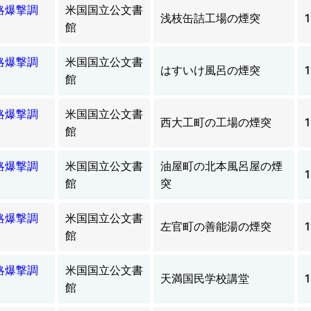
略爆撃調
米国国立公文書
浅枝缶詰工場の煙突
1
館
略爆撃調
米国国立公文書
はすいけ風呂の煙突
1
館
略爆撃調
米国国立公文書
西大工町の工場の煙突
1
館
略爆撃調
米国国立公文書
油屋町の北本風呂屋の煙
1
館
突
略爆撃調
米国国立公文書
左官町の善能湯の煙突
1
館
略爆撃調
米国国立公文書
天満国民学校講堂
1
館