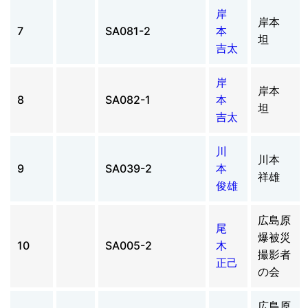
岸
岸本
7
SA081-2
本
坦
吉太
岸
岸本
8
SA082-1
本
坦
吉太
川
川本
9
SA039-2
本
祥雄
俊雄
広島原
尾
爆被災
10
SA005-2
木
撮影者
正己
の会
広島原