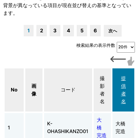
背景が異なっている項目が現在並び替えの基準となってい
ます。
1
2
3
4
5
6
次へ
検索結果の表示件数
撮
提
画
影
供
No
コード
像
者
者
名
名
大
K-
大橋
1
橋
OHASHIKANZO01
完造
完造