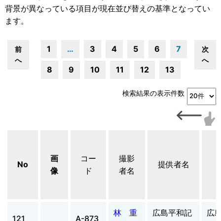
背景が異なっている項目が現在並び替えの基準となってい
ます。
1
…
3
4
5
6
7
前
次
へ
へ
8
9
10
11
12
13
検索結果の表示件数
画
コー
撮影
No
提供者名
像
ド
者名
林 重
広島平和記
広
121
A-873