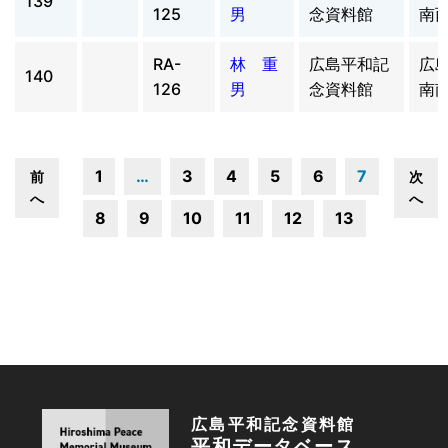
139
125
男
念資料館
南
RA-
林 重
広島平和記
広
140
126
男
念資料館
南
1
…
3
4
5
6
7
前
次
へ
へ
8
9
10
11
12
13
広島平和記念資料館
平和データベース