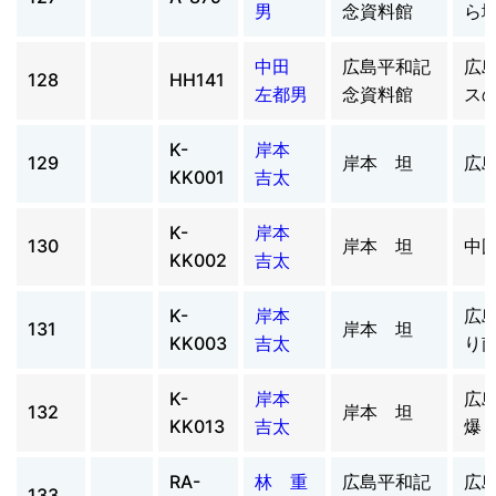
男
念資料館
ら
中田
広島平和記
広
128
HH141
左都男
念資料館
ス
K-
岸本
129
岸本 坦
広
KK001
吉太
K-
岸本
130
岸本 坦
中
KK002
吉太
K-
岸本
広
131
岸本 坦
KK003
吉太
り
K-
岸本
広
132
岸本 坦
KK013
吉太
爆
RA-
林 重
広島平和記
広
133