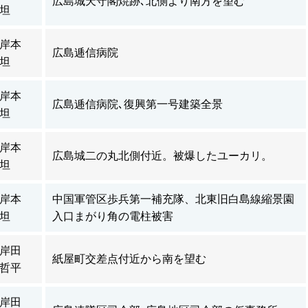
広島城天守閣焼跡､北側より南方を望む
坦
岸本
広島逓信病院
坦
岸本
広島逓信病院､復興第一号建築全景
坦
岸本
広島城二の丸北側付近。被爆したユーカリ。
坦
岸本
中国軍管区歩兵第一補充隊、北東旧白島線縮景園
坦
入口まがり角の電柱被害
岸田
紙屋町交差点付近から南を望む
哲平
岸田