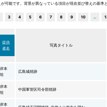
えが可能です。背景が異なっている項目が現在並び替えの基準
3
4
5
6
7
8
9
10
…
1
提供
写真タイトル
者名
岸本
広島城焼跡
坦
岸本
中国軍管区司令部焼跡
坦
岸本