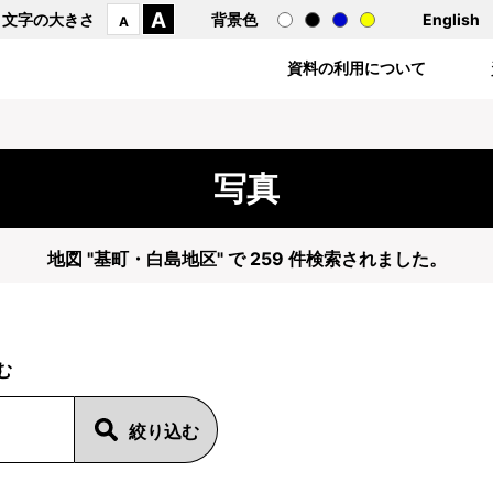
A
文字の大きさ
背景色
English
A
資料の利用について
写真
地図 "基町・白島地区" で 259 件検索されました。
む