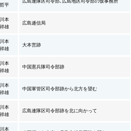
広島連隊区司令部､広島地区司令部の仮事務所
哲平
川本
広島逓信局
祥雄
川本
大本営跡
祥雄
川本
中国憲兵隊司令部跡
祥雄
川本
中国軍管区司令部跡から北方を望む
祥雄
川本
広島連隊区司令部跡を北に向かって
祥雄
川本