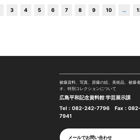
3
4
5
6
7
8
9
10
…
1
被爆資料、写真、原爆の絵、美術品、被爆
オ、特別コレクションについて
広島平和記念資料館 学芸展示課
Tel：
082-242-7796
Fax：082-
7941
メールでお問い合わせ