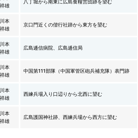
八丁堀から南東に広島食糧営団跡を望む
祥雄
川本
京口門近くの偕行社跡から東方を望む
祥雄
川本
広島逓信病院、広島逓信局
祥雄
川本
中国第111部隊（中国軍管区砲兵補充隊）表門跡
祥雄
川本
西練兵場入り口辺りから北西に望む
祥雄
川本
広島護国神社跡、西練兵場から西方に望む
祥雄