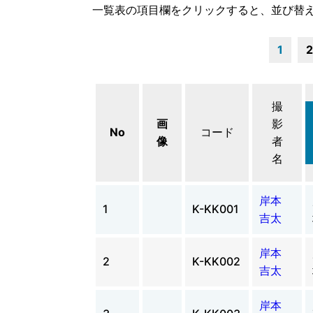
一覧表の項目欄をクリックすると、並び替
1
2
撮
画
影
No
コード
像
者
名
岸本
1
K-KK001
吉太
岸本
2
K-KK002
吉太
岸本