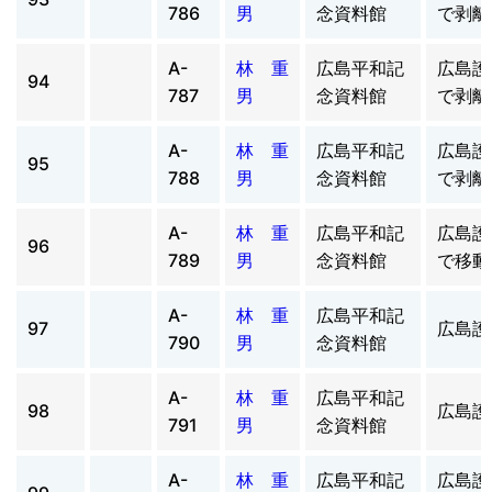
786
男
念資料館
で剥離
A-
林 重
広島平和記
広島護
94
787
男
念資料館
で剥離
A-
林 重
広島平和記
広島護
95
788
男
念資料館
で剥離
A-
林 重
広島平和記
広島護
96
789
男
念資料館
で移動
A-
林 重
広島平和記
97
広島護
790
男
念資料館
A-
林 重
広島平和記
98
広島護
791
男
念資料館
A-
林 重
広島平和記
広島護