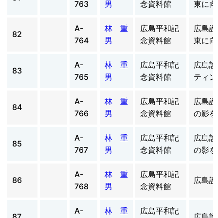
763
男
念資料館
東に向
A-
林 重
広島平和記
広島護
82
764
男
念資料館
東に向
A-
林 重
広島平和記
広島護
83
765
男
念資料館
ティン
A-
林 重
広島平和記
広島護
84
766
男
念資料館
の影を
A-
林 重
広島平和記
広島護
85
767
男
念資料館
の影を
A-
林 重
広島平和記
86
広島護
768
男
念資料館
A-
林 重
広島平和記
87
広島護