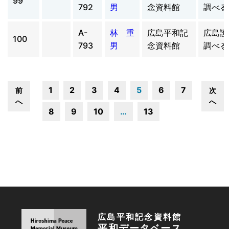
99
792
男
念資料館
調べる
A-
林 重
広島平和記
広島護
100
793
男
念資料館
調べる
1
2
3
4
5
6
7
前
次
へ
へ
8
9
10
…
13
広島平和記念資料館
平和データベース