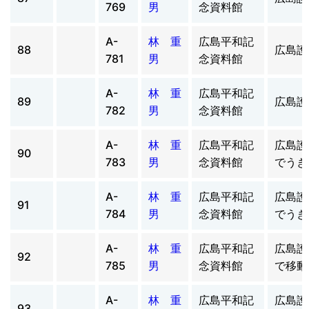
769
男
念資料館
A-
林 重
広島平和記
88
広島護
781
男
念資料館
A-
林 重
広島平和記
89
広島護
782
男
念資料館
A-
林 重
広島平和記
広島護
90
783
男
念資料館
でうき
A-
林 重
広島平和記
広島護
91
784
男
念資料館
でうき
A-
林 重
広島平和記
広島護
92
785
男
念資料館
で移動
A-
林 重
広島平和記
広島護
93