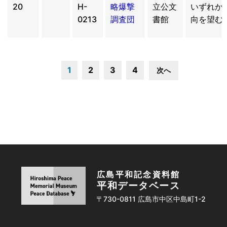
20
H-
略爆撃
立公文
いずれか
0213
調査団
書館
向を望む
1
2
3
4
次へ
広島平和記念資料館
平和データベース
〒730-0811 広島市中区中島町1-2