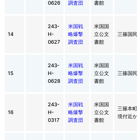
0626
調査団
書館
243-
米国戦
米国国
14
H-
略爆撃
立公文
三篠国民
0627
調査団
書館
243-
米国戦
米国国
15
H-
略爆撃
立公文
三篠国民
0628
調査団
書館
243-
米国戦
米国国
三篠本町
16
H-
略爆撃
立公文
境付近か
0317
調査団
書館