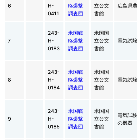
6
H-
略爆撃
立公文
広島県農
0411
調査団
書館
243-
米国戦
米国国
7
H-
略爆撃
立公文
電気試験
0183
調査団
書館
243-
米国戦
米国国
8
H-
略爆撃
立公文
電気試験
0184
調査団
書館
243-
米国戦
米国国
電気試験
9
H-
略爆撃
立公文
の機器
0185
調査団
書館