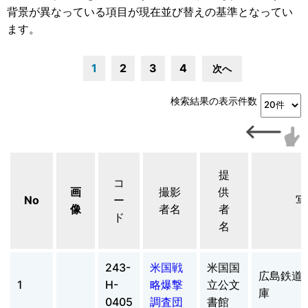
背景が異なっている項目が現在並び替えの基準となってい
ます。
1
2
3
4
次へ
検索結果の表示件数
提
コ
画
撮影
供
No
ー
写
像
者名
者
ド
名
243-
米国戦
米国国
広島鉄道
1
H-
略爆撃
立公文
庫
0405
調査団
書館