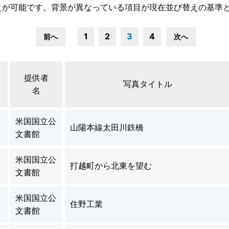
えが可能です。背景が異なっている項目が現在並び替えの基準
1
2
3
4
前へ
次へ
提供者
写真タイトル
名
米国国立公
山陽本線太田川鉄橋
文書館
米国国立公
打越町から北東を望む
文書館
米国国立公
住野工業
文書館