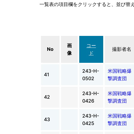
一覧表の項目欄をクリックすると、並び替
画
コー
No
撮影者名
像
ド
243-H-
米国戦略爆
41
0502
撃調査団
243-H-
米国戦略爆
42
0426
撃調査団
243-H-
米国戦略爆
43
0425
撃調査団