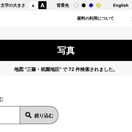
A
文字の大きさ
背景色
English
A
資料の利用について
写真
地図 "三篠・祇園地区" で 72 件検索されました。
む