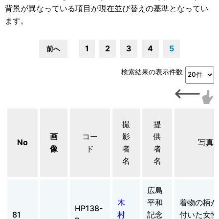
背景が異なっている項目が現在並び替えの基準となってい
ます。
1
2
3
4
5
前へ
検索結果の表示件数
撮
提
画
コー
影
供
No
写真
像
ド
者
者
名
名
広島
木
平和
着物の柄が
HP138-
81
村
記念
付いた女性