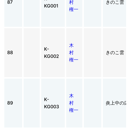
87
村
きのこ雲
KG001
権一
木
K-
88
村
きのこ雲
KG002
権一
木
K-
89
村
炎上中の広
KG003
権一