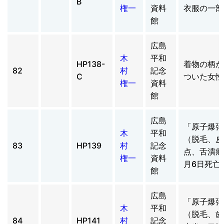
B
権一
資料
衣服の一部
館
広島
木
平和
HP138-
着物の柄が
82
村
記念
C
ついた女性
権一
資料
館
広島
「原子爆弾
木
平和
（脱毛、皮
83
HP139
村
記念
点、舌潰瘍
権一
資料
月6日死亡
館
広島
「原子爆弾
木
平和
（脱毛、歯
84
HP141
村
記念