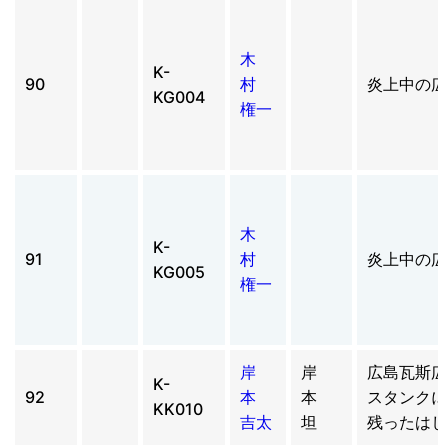
木
K-
90
村
炎上中の広
KG004
権一
木
K-
91
村
炎上中の広
KG005
権一
岸
岸
広島瓦斯広
K-
92
本
本
スタンクに
KK010
吉太
坦
残ったはし