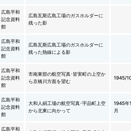
広島平和
広島瓦斯広島工場のガスホルダーに
記念資料
残った影
館
広島平和
広島瓦斯広島工場のガスホルダーに
記念資料
残った熱線による影
館
広島平和
市南東部の航空写真･皆実町の上空か
記念資料
1945/1
ら京橋川方面を望む
館
広島平和
大和人絹工場の航空写真･宇品町上空
1945年
記念資料
から北東に向かって
月
館
広島平和