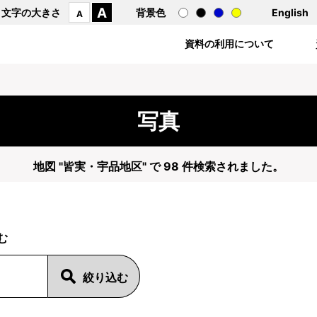
A
文字の大きさ
背景色
English
A
資料の利用について
写真
地図 "皆実・宇品地区" で 98 件検索されました。
む