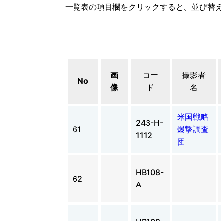
一覧表の項目欄をクリックすると、並び替
画
コー
撮影者
No
像
ド
名
米国戦略
243-H-
61
爆撃調査
1112
団
HB108-
62
A