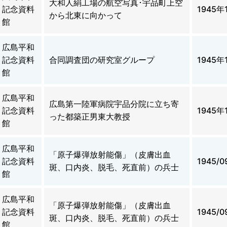
大和人絹工場の航空写真･宇品町上空
記念資料
1945年
から北東に向かって
館
広島平和
記念資料
合同調査団の研究室グループ
1945年
館
広島平和
広島第一陸軍病院宇品分院に立ち寄
記念資料
1945年
った都築正男東大教授
館
広島平和
「原子爆弾放射能傷」（皮膚出血
記念資料
1945/0
斑、口内炎、脱毛、死直前）の兵士
館
広島平和
「原子爆弾放射能傷」（皮膚出血
記念資料
1945/0
斑、口内炎、脱毛、死直前）の兵士
館