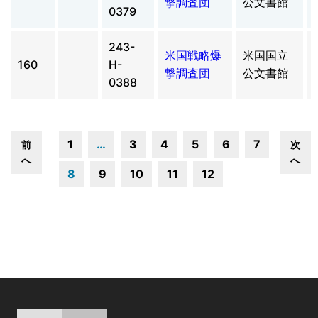
撃調査団
公文書館
0379
243-
米国戦略爆
米国国立
160
H-
撃調査団
公文書館
0388
1
…
3
4
5
6
7
前
次
へ
へ
8
9
10
11
12