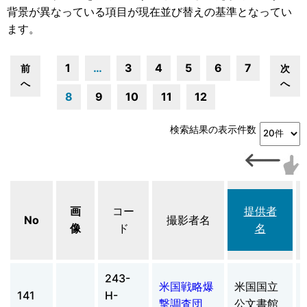
背景が異なっている項目が現在並び替えの基準となってい
ます。
1
…
3
4
5
6
7
前
次
へ
へ
8
9
10
11
12
検索結果の表示件数
画
コー
提供者
No
撮影者名
像
ド
名
243-
米国戦略爆
米国国立
141
H-
撃調査団
公文書館