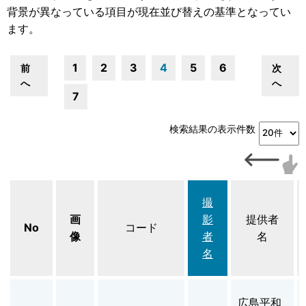
背景が異なっている項目が現在並び替えの基準となってい
ます。
1
2
3
4
5
6
前
次
へ
へ
7
検索結果の表示件数
撮
画
影
提供者
No
コード
像
者
名
名
広島平和