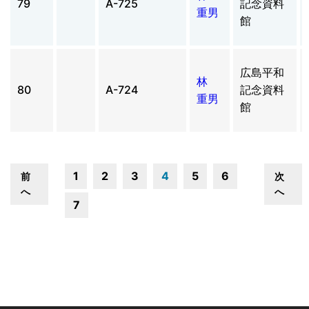
79
A-725
記念資料
重男
館
広島平和
林
80
A-724
記念資料
重男
館
1
2
3
4
5
6
前
次
へ
へ
7