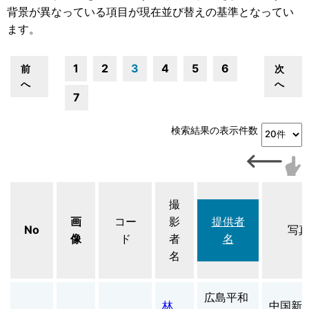
背景が異なっている項目が現在並び替えの基準となってい
ます。
1
2
3
4
5
6
前
次
へ
へ
7
検索結果の表示件数
撮
画
コー
影
提供者
No
写
像
ド
者
名
名
広島平和
林
中国新