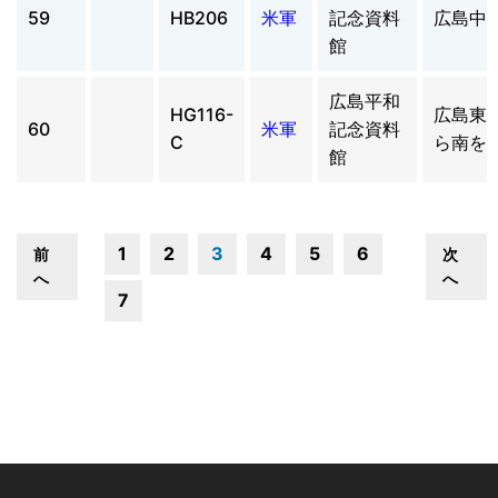
59
HB206
米軍
記念資料
広島中
館
広島平和
HG116-
広島東
60
米軍
記念資料
C
ら南を
館
1
2
3
4
5
6
前
次
へ
へ
7