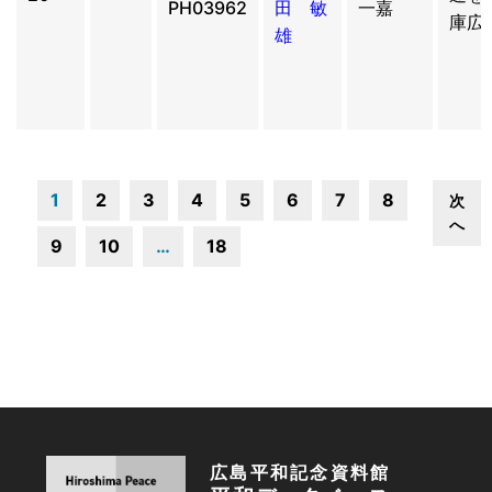
PH03962
田 敏
一嘉
庫広
雄
1
2
3
4
5
6
7
8
次
へ
9
10
…
18
広島平和記念資料館