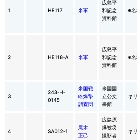
広島平
1
HE117
米軍
和記念
※名
資料館
広島平
2
HE118-A
米軍
和記念
※名
資料館
米国戦
米国国
243-H-
3
略爆撃
立公文
キリ
0145
調査団
書館
広島原
尾木
爆被災
4
SA012-1
キリ
正己
撮影者