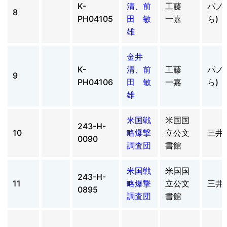
K-
清、前
工藤
パノ
8
PH04105
田 敏
一嘉
ら)
雄
金井
K-
清、前
工藤
パノ
9
PH04106
田 敏
一嘉
ら)
雄
米国戦
米国国
243-H-
10
略爆撃
立公文
三井
0090
調査団
書館
米国戦
米国国
243-H-
11
略爆撃
立公文
三井
0895
調査団
書館