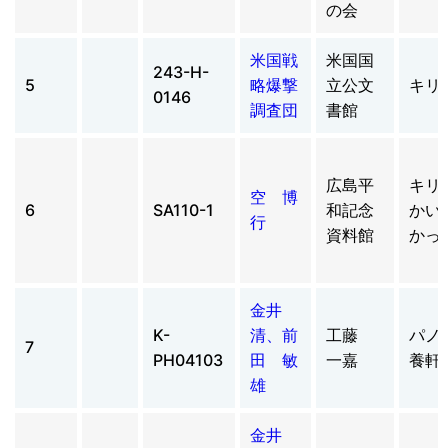
の会
米国戦
米国国
243-H-
5
略爆撃
立公文
キリ
0146
調査団
書館
広島平
キリ
空 博
6
SA110-1
和記念
かい
行
資料館
かっ
金井
K-
清、前
工藤
パノ
7
PH04103
田 敏
一嘉
養軒
雄
金井