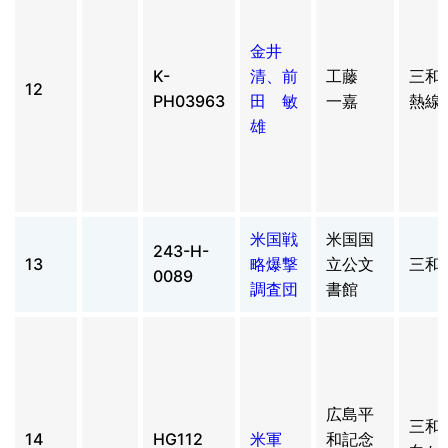
金井
K-
清、前
工藤
三和
12
PH03963
田 敏
一嘉
熱線
雄
米国戦
米国国
243-H-
13
略爆撃
立公文
三和
0089
調査団
書館
広島平
三和
14
HG112
米軍
和記念