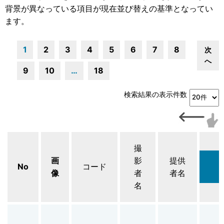
背景が異なっている項目が現在並び替えの基準となってい
ます。
1
2
3
4
5
6
7
8
次
へ
9
10
…
18
検索結果の表示件数
撮
画
影
提供
No
コード
像
者
者名
名