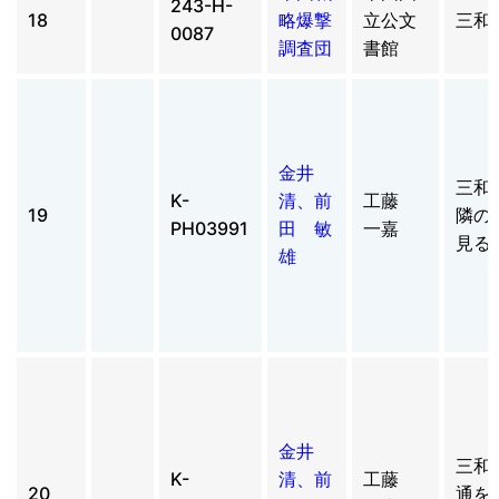
243-H-
18
略爆撃
立公文
三和
0087
調査団
書館
金井
三和
K-
清、前
工藤
19
隣の
PH03991
田 敏
一嘉
見る
雄
金井
三和
K-
清、前
工藤
20
通を