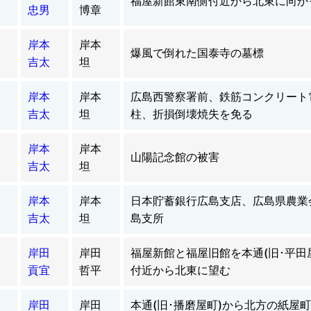
福屋新館東南側付近から北東に向か
忠男
博章
岸本
岸本
爆風で倒れた国泰寺の墓標
吉太
坦
岸本
岸本
広島西警察署前、鉄筋コンクリート
吉太
坦
柱、折損倒壊焼失を免る
岸本
岸本
山陽記念館の被害
吉太
坦
岸本
岸本
日本貯蓄銀行広島支店、広島県農業
吉太
坦
島支所
岸田
岸田
福屋新館と福屋旧館を本通(旧･平田
貢宜
哲平
付近から北東に望む
岸田
岸田
本通(旧･播磨屋町)から北方の紙屋町