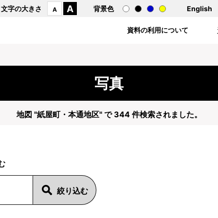
A
文字の大きさ
背景色
English
A
資料の利用について
写真
地図 "紙屋町・本通地区" で 344 件検索されました。
む