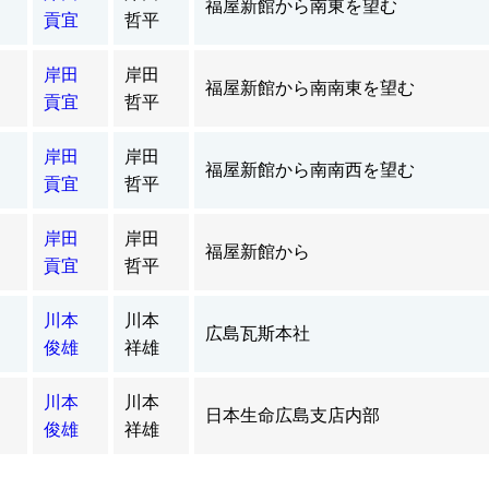
福屋新館から南東を望む
貢宜
哲平
岸田
岸田
福屋新館から南南東を望む
貢宜
哲平
岸田
岸田
福屋新館から南南西を望む
貢宜
哲平
岸田
岸田
福屋新館から
貢宜
哲平
川本
川本
広島瓦斯本社
俊雄
祥雄
川本
川本
日本生命広島支店内部
俊雄
祥雄