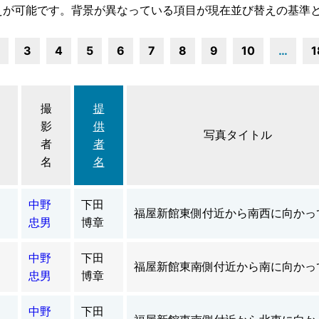
えが可能です。背景が異なっている項目が現在並び替えの基準
3
4
5
6
7
8
9
10
…
1
撮
提
影
供
写真タイトル
者
者
名
名
中野
下田
福屋新館東側付近から南西に向かっ
忠男
博章
中野
下田
福屋新館東南側付近から南に向かっ
忠男
博章
中野
下田