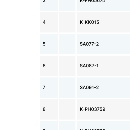
3
K-PH05674
4
K-KK015
5
SA077-2
6
SA087-1
7
SA091-2
8
K-PH03759