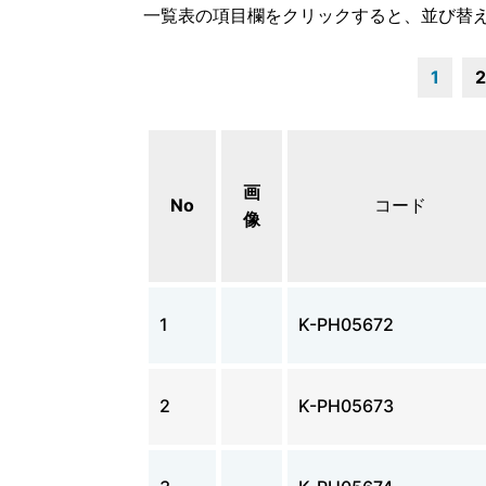
一覧表の項目欄をクリックすると、並び替
1
2
画
No
コード
像
1
K-PH05672
2
K-PH05673