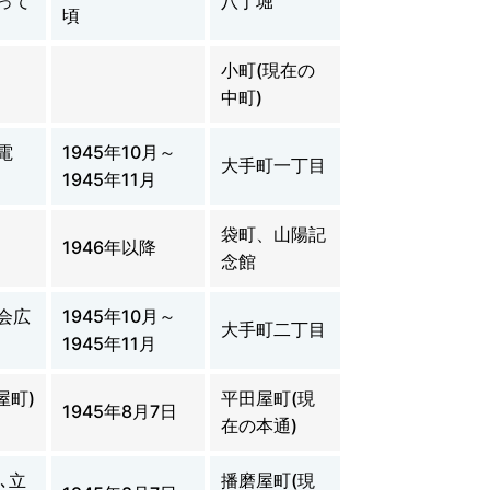
って
八丁堀
頃
小町(現在の
中町)
電
1945年10月～
大手町一丁目
1945年11月
袋町、山陽記
1946年以降
念館
会広
1945年10月～
大手町二丁目
1945年11月
屋町)
平田屋町(現
1945年8月7日
在の本通)
､立
播磨屋町(現