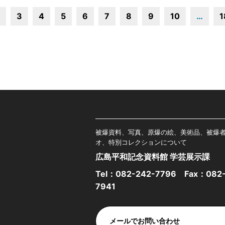
3
4
5
6
7
8
9
10
…
1
被爆資料、写真、原爆の絵、美術品、被爆
オ、特別コレクションについて
広島平和記念資料館 学芸展示課
Tel：
082-242-7796
Fax：082-
7941
メールでお問い合わせ