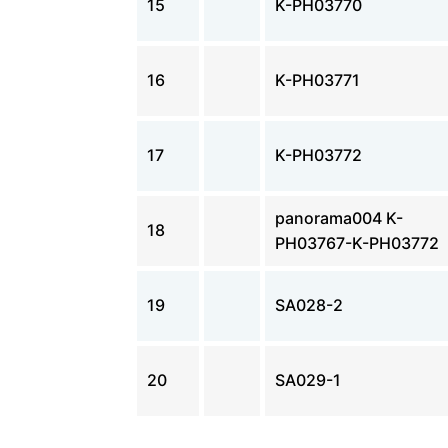
15
K-PH03770
16
K-PH03771
17
K-PH03772
panorama004 K-
18
PH03767-K-PH03772
19
SA028-2
20
SA029-1