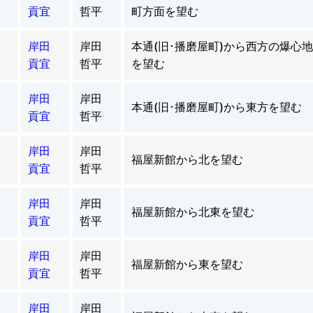
貢宜
哲平
町方面を望む
岸田
岸田
本通(旧･播磨屋町)から西方の爆心
貢宜
哲平
を望む
岸田
岸田
本通(旧･播磨屋町)から東方を望む
貢宜
哲平
岸田
岸田
福屋新館から北を望む
貢宜
哲平
岸田
岸田
福屋新館から北東を望む
貢宜
哲平
岸田
岸田
福屋新館から東を望む
貢宜
哲平
岸田
岸田