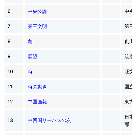
6
中央公論
中央
7
第三文明
第三
8
創
創出
9
展望
筑摩
10
時
旺文
11
時の動き
国立
12
中国画報
東方
日本
13
中四国サーバスの友
部