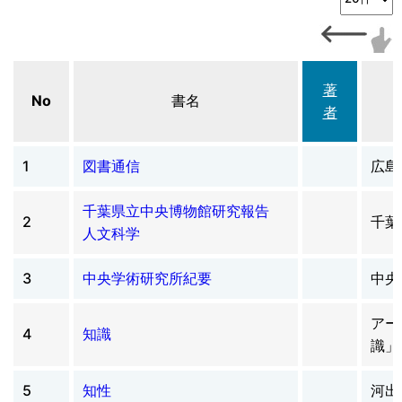
著
No
書名
者
1
図書通信
広島
千葉県立中央博物館研究報告
2
千葉
人文科学
3
中央学術研究所紀要
中央
アー
4
知識
識」
5
知性
河出