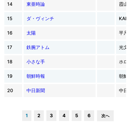
14
東亜時論
霞山
15
ダ・ヴィンチ
KAD
16
太陽
平凡
17
鉄腕アトム
光文
18
小さな手
ホロ
19
朝鮮時報
朝鮮
20
中日新聞
中日
1
2
3
4
5
6
次へ