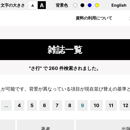
A
文字の大きさ
背景色
English
A
資料の利用について
雑誌一覧
"さ行" で 260 件検索されました。
えが可能です。背景が異なっている項目が現在並び替えの基準
…
4
5
6
7
8
9
10
11
12
著者
出