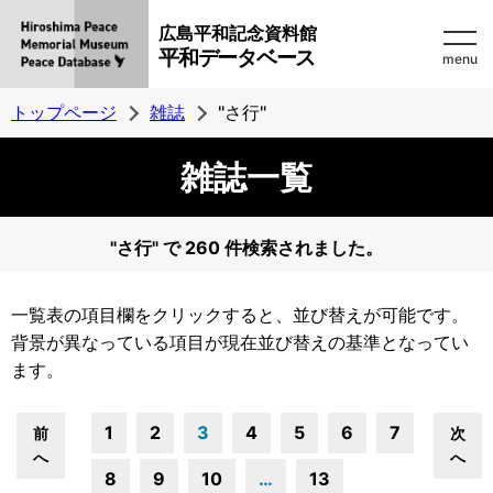
広島平和記念資料館
平和データベース
menu
トップページ
雑誌
"さ行"
雑誌一覧
"さ行" で 260 件検索されました。
一覧表の項目欄をクリックすると、並び替えが可能です。
背景が異なっている項目が現在並び替えの基準となってい
ます。
1
2
3
4
5
6
7
前
次
へ
へ
8
9
10
…
13