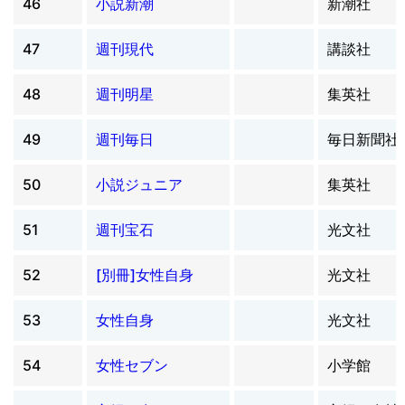
46
小説新潮
新潮社
47
週刊現代
講談社
48
週刊明星
集英社
49
週刊毎日
毎日新聞社
50
小説ジュニア
集英社
51
週刊宝石
光文社
52
[別冊]女性自身
光文社
53
女性自身
光文社
54
女性セブン
小学館