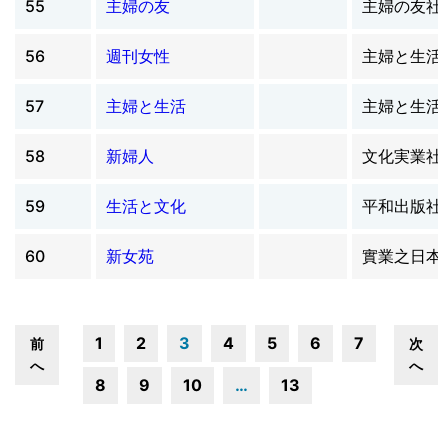
55
主婦の友
主婦の友社
56
週刊女性
主婦と生活
57
主婦と生活
主婦と生活
58
新婦人
文化実業社
59
生活と文化
平和出版社
60
新女苑
實業之日本
1
2
3
4
5
6
7
前
次
へ
へ
8
9
10
…
13