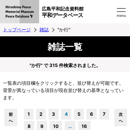
広島平和記念資料館
平和データベース
menu
トップページ
雑誌
"か行"
雑誌一覧
"か行" で 315 件検索されました。
一覧表の項目欄をクリックすると、並び替えが可能です。
背景が異なっている項目が現在並び替えの基準となってい
ます。
1
2
3
4
5
6
7
前
次
へ
へ
8
9
10
…
16