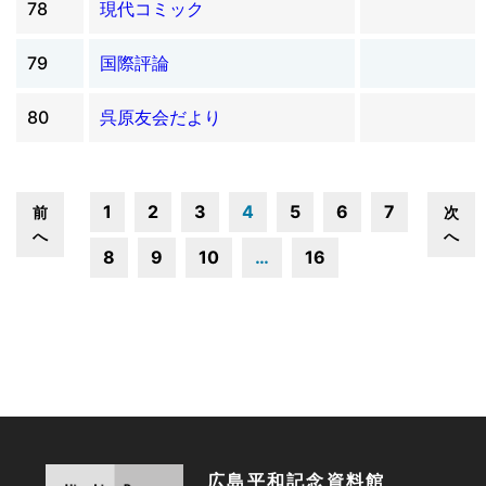
78
現代コミック
79
国際評論
80
呉原友会だより
1
2
3
4
5
6
7
前
次
へ
へ
8
9
10
…
16
広島平和記念資料館