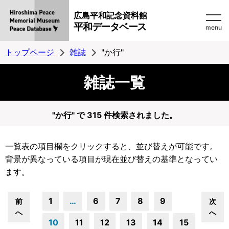
広島平和記念資料館
平和データベース
menu
トップページ
雑誌
"か行"
雑誌一覧
"か行" で 315 件検索されました。
一覧表の項目欄をクリックすると、並び替えが可能です。
背景が異なっている項目が現在並び替えの基準となってい
ます。
1
…
6
7
8
9
前
次
へ
へ
10
11
12
13
14
15