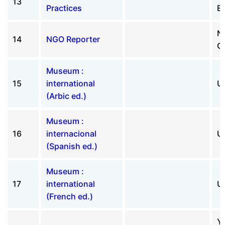
13
Practices
E
N
14
NGO Reporter
C
Museum :
15
international
U
(Arbic ed.)
Museum :
16
internacional
U
(Spanish ed.)
Museum :
17
international
U
(French ed.)
YM