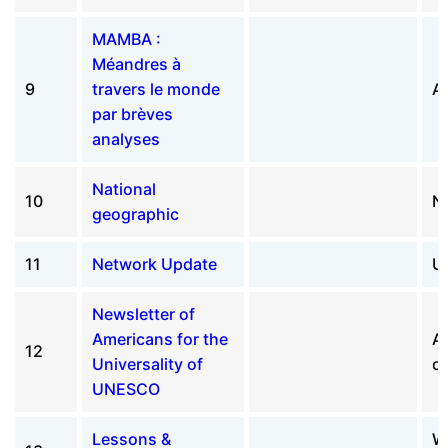
MAMBA :
Méandres à
9
travers le monde
Ar
par brèves
analyses
National
10
N
geographic
11
Network Update
Un
Newsletter of
Americans for the
Am
12
Universality of
o
UNESCO
Lessons &
W