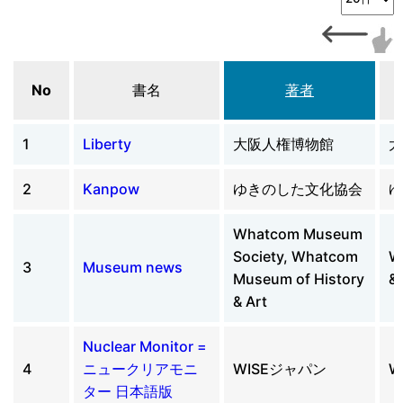
No
書名
著者
1
Liberty
大阪人権博物館
大
2
Kanpow
ゆきのした文化協会
ゆ
Whatcom Museum
Society, Whatcom
W
3
Museum news
Museum of History
& 
& Art
Nuclear Monitor =
4
ニュークリアモニ
WISEジャパン
W
ター 日本語版