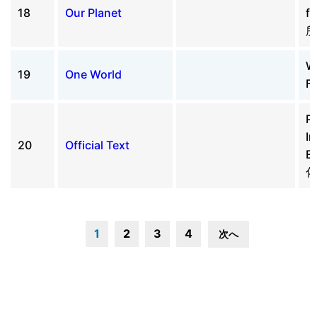
18
Our Planet
f
所
W
19
One World
Fe
Pr
In
20
Official Text
E
化
1
2
3
4
次へ