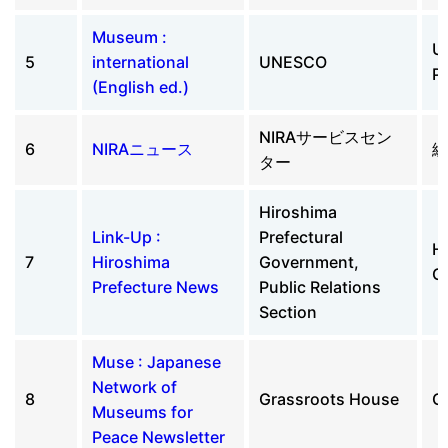
Museum :
U
5
international
UNESCO
P
(English ed.)
NIRAサービスセン
6
NIRAニュース
総
ター
Hiroshima
Link-Up :
Prefectural
Hi
7
Hiroshima
Government,
G
Prefecture News
Public Relations
Section
Muse : Japanese
Network of
8
Grassroots House
G
Museums for
Peace Newsletter