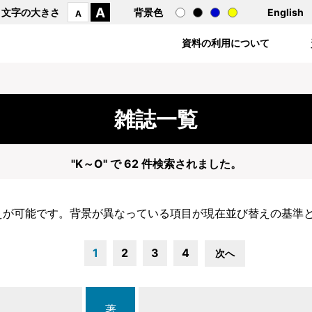
A
文字の大きさ
背景色
English
A
資料の利用について
雑誌一覧
"K～O" で 62 件検索されました。
えが可能です。背景が異なっている項目が現在並び替えの基準
1
2
3
4
次へ
著