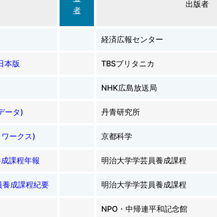
出版者
者
経済広報センター
日本版
TBSブリタニカ
NHK広島放送局
・データ)
丹青研究所
・ワークス)
京都科学
芸員養成課程年報
明治大学学芸員養成課程
学芸員養成課程紀要
明治大学学芸員養成課程
NPO・中帰連平和記念館