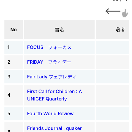
No
書名
著者
1
FOCUS フォーカス
2
FRIDAY フライデー
3
Fair Lady フェアレディ
First Call for Children : A
4
UNICEF Quarterly
5
Fourth World Review
Friends Journal : quaker
6