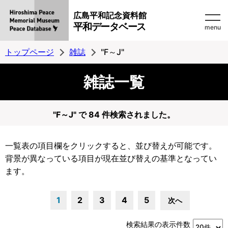
広島平和記念資料館
平和データベース
menu
トップページ
雑誌
"F～J"
雑誌一覧
"F～J" で 84 件検索されました。
一覧表の項目欄をクリックすると、並び替えが可能です。
背景が異なっている項目が現在並び替えの基準となってい
ます。
1
2
3
4
5
次へ
検索結果の表示件数