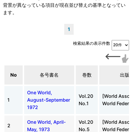
背景が異なっている項目が現在並び替えの基準となってい
ます。
1
検索結果の表示件数
No
各号書名
巻数
出版
One World,
Vol.20
[World Assoc
1
August-September
No.1
World Federal
1972
One World, April-
Vol.20
[World Assoc
2
May, 1973
No.5
World Federal