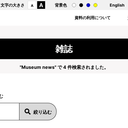
A
文字の大きさ
背景色
English
A
資料の利用について
雑誌
"Museum news" で 4 件検索されました。
む