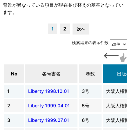
背景が異なっている項目が現在並び替えの基準となってい
ます。
1
2
次へ
検索結果の表示件数
No
各号書名
巻数
出版
1
Liberty 1998.10.01
3号
大阪人権博
2
Liberty 1999.04.01
5号
大阪人権博
3
Liberty 1999.07.01
6号
大阪人権博