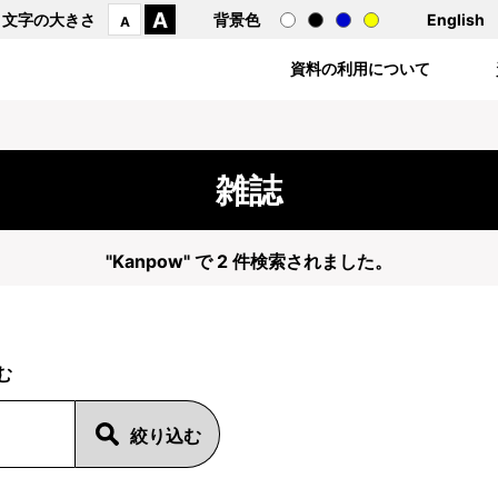
A
文字の大きさ
背景色
English
A
資料の利用について
雑誌
"Kanpow" で 2 件検索されました。
む