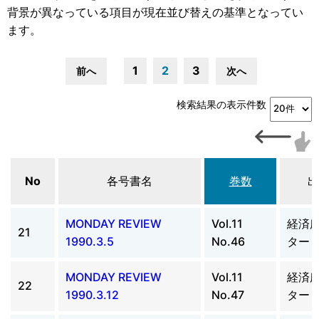
背景が異なっている項目が現在並び替えの基準となってい
ます。
1
2
3
前へ
次へ
検索結果の表示件数
No
各号書名
巻数
出
MONDAY REVIEW
Vol.11
経済
21
1990.3.5
No.46
ター
MONDAY REVIEW
Vol.11
経済
22
1990.3.12
No.47
ター