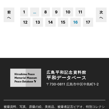
1
…
8
9
10
11
前
次
へ
へ
12
13
14
15
16
17
広島平和記念資料館
平和データベース
〒730-0811 広島市中区中島町1-2
被爆資料、写真、原爆の絵、美術品、被爆者証言ビデオ、特別コレクシ