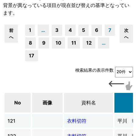
背景が異なっている項目が現在並び替えの基準となってい
ます。
1
…
3
4
5
6
7
前
次
へ
へ
8
9
10
11
12
…
17
検索結果の表示件数
No
画像
資料名
121
衣料切符
平川 
122
衣料切符
平川 