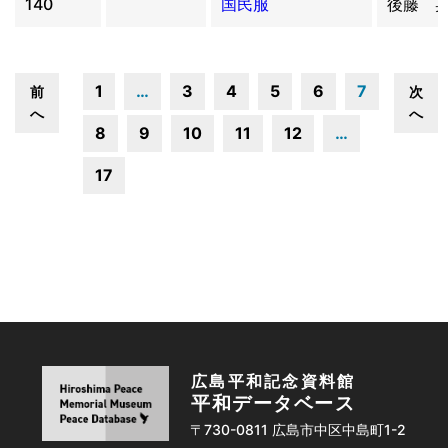
140
国民服
後藤 
1
…
3
4
5
6
7
前
次
へ
へ
8
9
10
11
12
…
17
広島平和記念資料館
平和データベース
〒730-0811 広島市中区中島町1-2