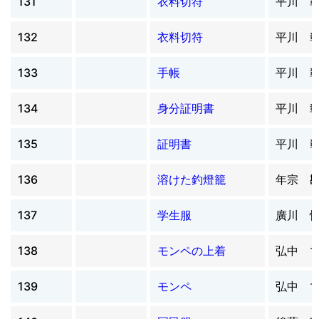
131
衣料切符
平川 
132
衣料切符
平川 
133
手帳
平川 
134
身分証明書
平川 
135
証明書
平川 
136
溶けた釣燈籠
年宗 
137
学生服
廣川 
138
モンペの上着
弘中 
139
モンペ
弘中 