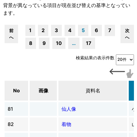
背景が異なっている項目が現在並び替えの基準となってい
ます。
1
2
3
4
5
6
7
前
次
へ
へ
8
9
10
…
17
検索結果の表示件数
No
画像
資料名
81
仙人像
小
82
着物
山