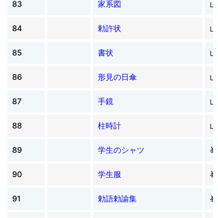
83
家系図
山
84
勅許状
山
85
書状
山
86
形見の日傘
山
87
手鏡
山
88
柱時計
山
89
学生のシャツ
峯
90
学生服
峯
91
勅語勅諭集
峯