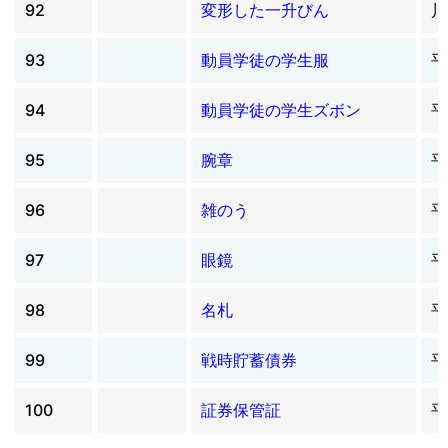
92
変形した一升びん
川
93
動員学徒の学生服
平
94
動員学徒の学生ズボン
平
95
腕章
平
96
雑のう
平
97
眼鏡
平
98
名札
平
99
戦時貯蓄債券
平
100
証券保管証
平