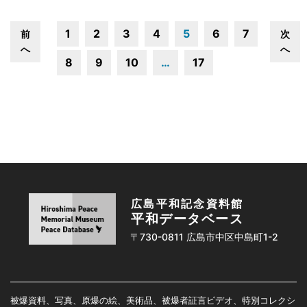
1
2
3
4
5
6
7
前
次
へ
へ
8
9
10
…
17
広島平和記念資料館
平和データベース
〒730-0811 広島市中区中島町1-2
被爆資料、写真、原爆の絵、美術品、被爆者証言ビデオ、特別コレクシ