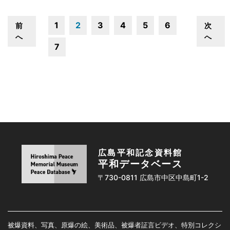
1
2
3
4
5
6
前
次
へ
へ
7
広島平和記念資料館
平和データベース
〒730-0811 広島市中区中島町1-2
被爆資料、写真、原爆の絵、美術品、被爆者証言ビデオ、特別コレクシ