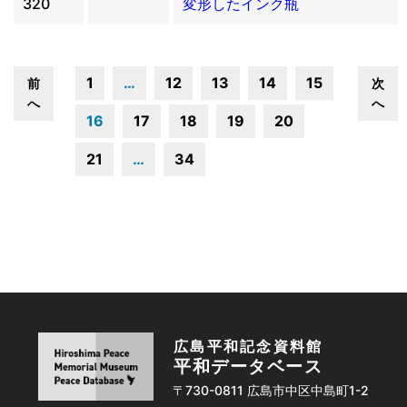
320
変形したインク瓶
1
…
12
13
14
15
前
次
へ
へ
16
17
18
19
20
21
…
34
広島平和記念資料館
平和データベース
〒730-0811 広島市中区中島町1-2