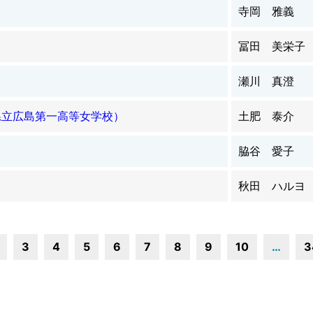
寺岡 雅義
冨田 美栄子
ト
瀬川 真澄
県立広島第一高等女学校）
土肥 泰介
脇谷 愛子
秋田 ハルヨ
3
4
5
6
7
8
9
10
…
3