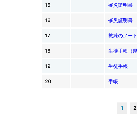
15
罹災證明書
16
罹災証明書
17
教練のノー
18
生徒手帳（
19
生徒手帳
20
手帳
1
2