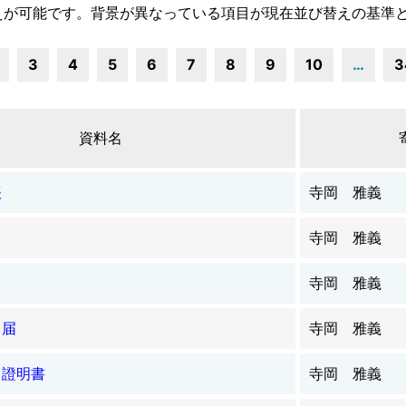
えが可能です。背景が異なっている項目が現在並び替えの基準
3
4
5
6
7
8
9
10
…
3
資料名
帳
寺岡 雅義
寺岡 雅義
寺岡 雅義
了届
寺岡 雅義
出證明書
寺岡 雅義