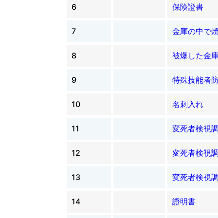
6
保険證書
7
金庫の中で
8
被爆した金
9
特殊技能者
10
名刺入れ
11
変死者検視
12
変死者検視
13
変死者検視調
14
證明書