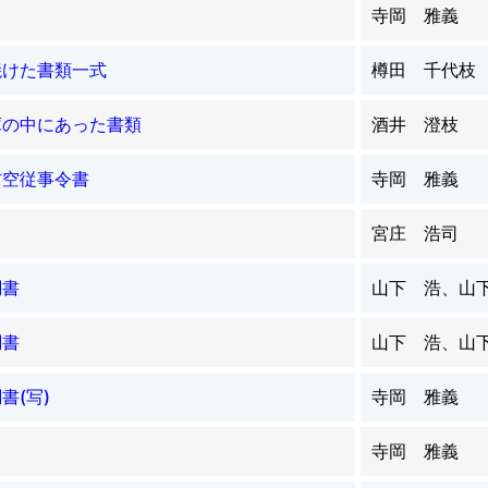
寺岡 雅義
焼けた書類一式
樽田 千代枝
庫の中にあった書類
酒井 澄枝
防空従事令書
寺岡 雅義
宮庄 浩司
調書
山下 浩、山
調書
山下 浩、山
書(写)
寺岡 雅義
寺岡 雅義