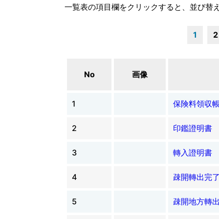
一覧表の項目欄をクリックすると、並び替
1
2
No
画像
1
保険料領収
2
印鑑證明書
3
轉入證明書
4
疎開轉出完
5
疎開地方轉