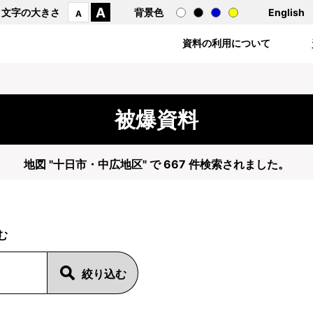
A
文字の大きさ
背景色
English
A
資料の利用について
被爆資料
地図 "十日市・中広地区" で 667 件検索されました。
む