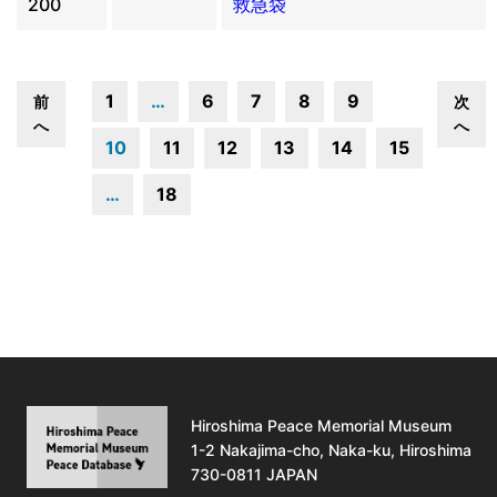
200
救急袋
1
…
6
7
8
9
前
次
へ
へ
10
11
12
13
14
15
…
18
Hiroshima Peace Memorial Museum
1-2 Nakajima-cho, Naka-ku, Hiroshima
730-0811 JAPAN