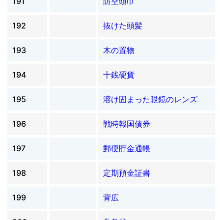
191
防空頭巾
192
抜けた頭髪
193
木の置物
194
十銭硬貨
195
溶け固まった眼鏡のレンズ
196
戦時報国債券
197
郵便貯金通帳
198
定期預金証書
199
背広