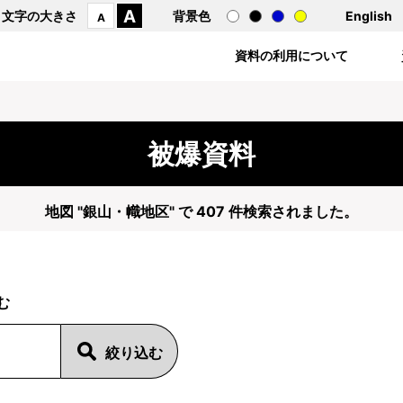
A
文字の大きさ
背景色
English
A
資料の利用について
被爆資料
地図 "銀山・幟地区" で 407 件検索されました。
む