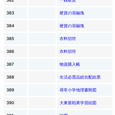
383
硬貨の溶融塊
384
硬貨の溶融塊
385
衣料切符
386
衣料切符
387
物資購入帳
388
生活必需品総合配給票
389
尋常小学地理書附図
390
大東亜戦果学習絵図