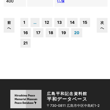
400
仏像
1
…
12
13
14
15
前
次
へ
へ
16
17
18
19
20
21
広島平和記念資料館
平和データベース
〒730-0811 広島市中区中島町1-2