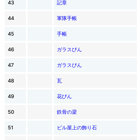
43
記章
44
軍隊手帳
45
手帳
46
ガラスびん
47
ガラスびん
48
瓦
49
花びん
50
鉄骨の梁
51
ビル屋上の飾り石