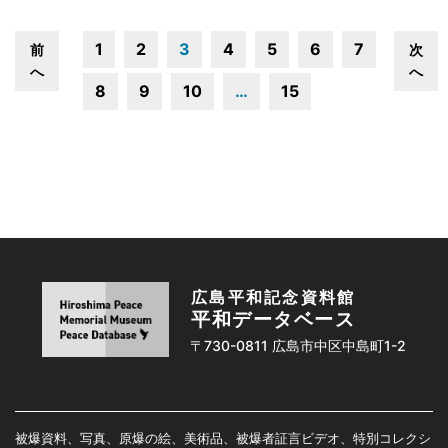
1
2
3
4
5
6
7
前
次
へ
へ
8
9
10
…
15
広島平和記念資料館
平和データベース
〒730-0811 広島市中区中島町1-2
被爆資料、写真、原爆の絵、美術品、被爆者証言ビデオ、特別コレクシ