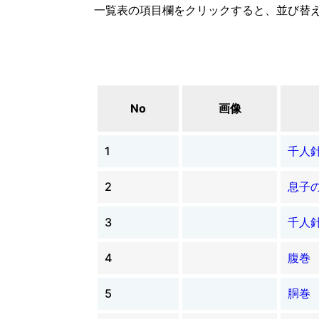
一覧表の項目欄をクリックすると、並び替
No
画像
1
千人
2
息子
3
千人
4
腹巻
5
胴巻