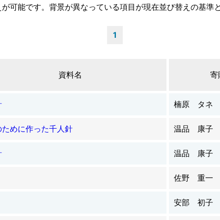
えが可能です。背景が異なっている項目が現在並び替えの基準
1
資料名
寄
針
楠原 タネ
のために作った千人針
温品 康子
針
温品 康子
佐野 重一
安部 初子