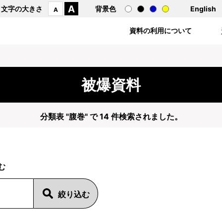
A
文字の大きさ
背景色
English
A
資料の利用について
被爆資料
分類表 "腹巻" で 14 件検索されました。
む