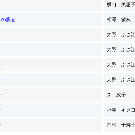
針
横山 美恵
針の腹巻
相澤 敏枝
針
大野 ふさ
針
大野 ふさ
針
大野 ふさ
針
大野 ふさ
針
森 政子
針
小寺 キク
針
岡村 千寿