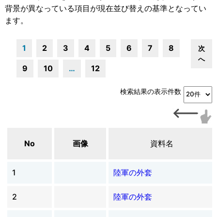
背景が異なっている項目が現在並び替えの基準となってい
ます。
1
2
3
4
5
6
7
8
次
へ
9
10
…
12
検索結果の表示件数
No
画像
資料名
1
陸軍の外套
2
陸軍の外套