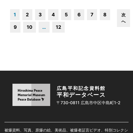
1
2
3
4
5
6
7
8
次
へ
9
10
…
12
広島平和記念資料館
平和データベース
〒730-0811 広島市中区中島町1-2
被爆資料、写真、原爆の絵、美術品、被爆者証言ビデオ、特別コレクシ