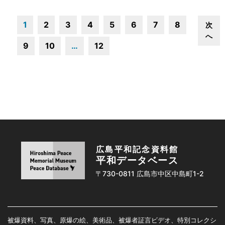
1
2
3
4
5
6
7
8
次
へ
9
10
…
12
広島平和記念資料館
平和データベース
〒730-0811 広島市中区中島町1-2
被爆資料、写真、原爆の絵、美術品、被爆者証言ビデオ、特別コレクシ