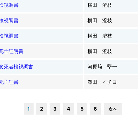
検視調書
横田 澄枝
検視調書
横田 澄枝
検視調書
横田 澄枝
死亡証明書
横田 澄枝
変死者検視調書
河原﨑 堅一
死亡証書
澤田 イチヨ
1
2
3
4
5
6
次へ