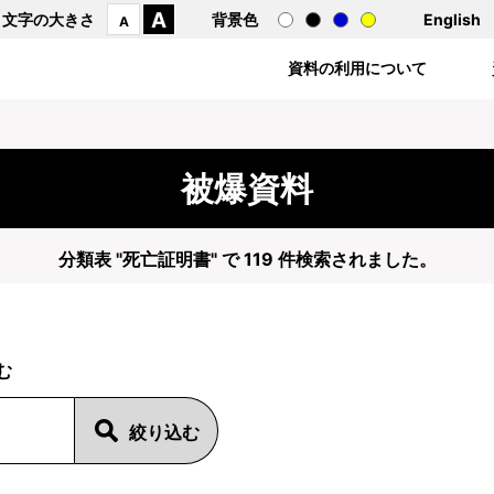
A
文字の大きさ
背景色
English
A
資料の利用について
被爆資料
分類表 "死亡証明書" で 119 件検索されました。
む