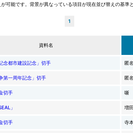
えが可能です。背景が異なっている項目が現在並び替えの基準
1
資料名
記念都市建設記念」切手
匿
争第一周年記念」切手
匿
金切手
噺
SEAL」
増
金切手
寺