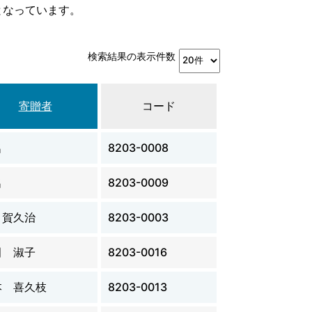
となっています。
検索結果の表示件数
寄贈者
コード
名
8203-0008
名
8203-0009
 賀久治
8203-0003
田 淑子
8203-0016
本 喜久枝
8203-0013