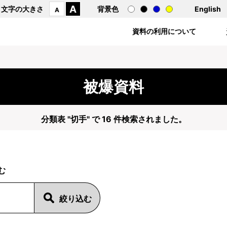
A
文字の大きさ
背景色
English
A
資料の利用について
被爆資料
分類表 "切手" で 16 件検索されました。
む