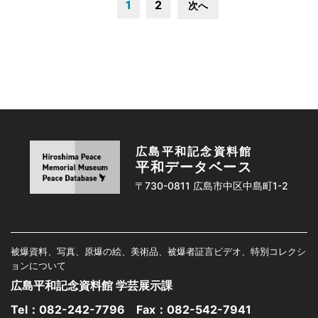
1
2
次へ
広島平和記念資料館
平和データベース
〒730-0811 広島市中区中島町1-2
被爆資料、写真、原爆の絵、美術品、被爆者証言ビデオ、特別コレクシ
ョンについて
広島平和記念資料館 学芸展示課
Tel：
082-242-7796
Fax：082-542-7941