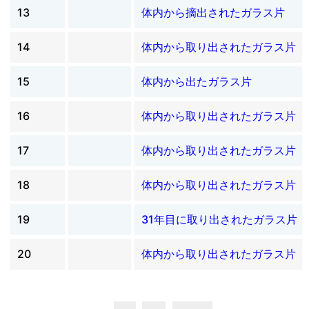
13
体内から摘出されたガラス片
14
体内から取り出されたガラス片
15
体内から出たガラス片
16
体内から取り出されたガラス片
17
体内から取り出されたガラス片
18
体内から取り出されたガラス片
19
31年目に取り出されたガラス片
20
体内から取り出されたガラス片