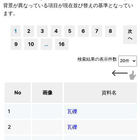
背景が異なっている項目が現在並び替えの基準となってい
ます。
1
2
3
4
5
6
7
8
次
へ
9
10
…
16
検索結果の表示件数
No
画像
資料名
1
瓦礫
2
瓦礫