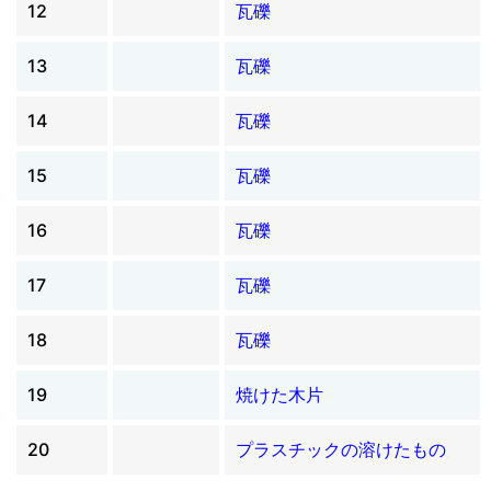
12
瓦礫
13
瓦礫
14
瓦礫
15
瓦礫
16
瓦礫
17
瓦礫
18
瓦礫
19
焼けた木片
20
プラスチックの溶けたもの