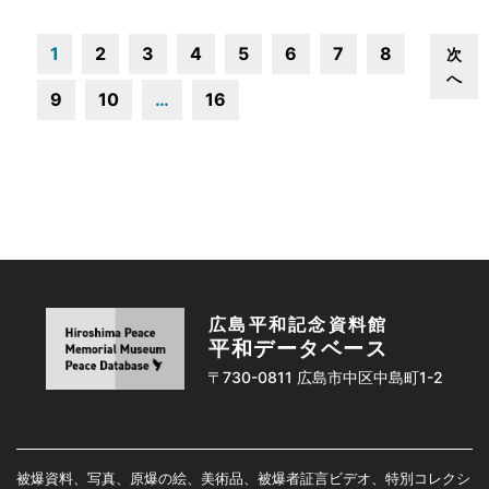
1
2
3
4
5
6
7
8
次
へ
9
10
…
16
広島平和記念資料館
平和データベース
〒730-0811 広島市中区中島町1-2
被爆資料、写真、原爆の絵、美術品、被爆者証言ビデオ、特別コレクシ