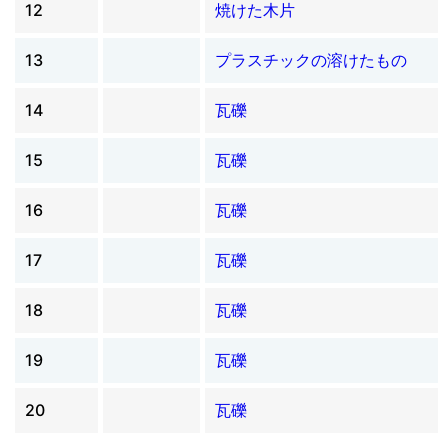
12
焼けた木片
13
プラスチックの溶けたもの
14
瓦礫
15
瓦礫
16
瓦礫
17
瓦礫
18
瓦礫
19
瓦礫
20
瓦礫