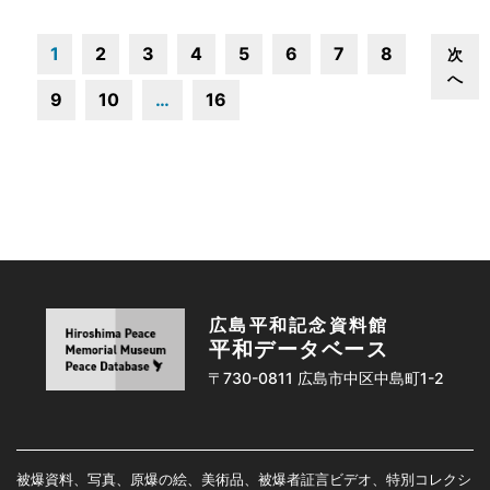
1
2
3
4
5
6
7
8
次
へ
9
10
…
16
広島平和記念資料館
平和データベース
〒730-0811 広島市中区中島町1-2
被爆資料、写真、原爆の絵、美術品、被爆者証言ビデオ、特別コレクシ