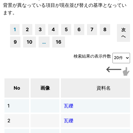
背景が異なっている項目が現在並び替えの基準となってい
ます。
1
2
3
4
5
6
7
8
次
へ
9
10
…
16
検索結果の表示件数
No
画像
資料名
1
瓦礫
2
瓦礫