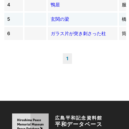
4
鴨居
服
5
玄関の梁
橋
6
ガラス片が突き刺さった柱
筒
1
広島平和記念資料館
平和データベース