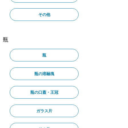
その他
瓶
瓶
瓶の溶融塊
瓶の口蓋・王冠
ガラス片