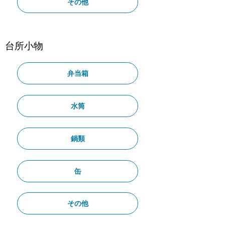
その他
台所小物
弁当箱
水筒
鍋類
缶
その他