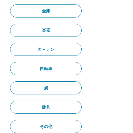
金庫
楽器
カ－テン
自転車
旗
建具
その他