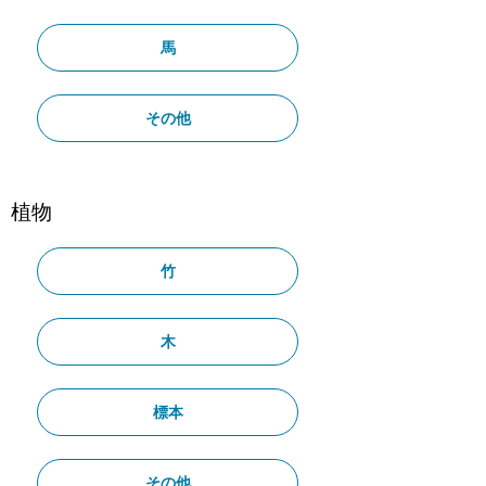
馬
その他
植物
竹
木
標本
その他