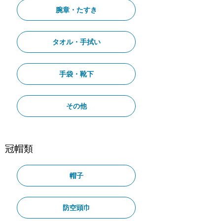
腕章・たすき
タオル・手拭い
手袋・靴下
その他
冠帽類
帽子
防空頭巾