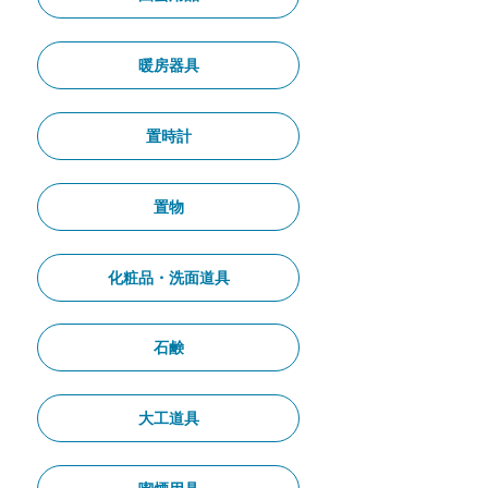
暖房器具
置時計
置物
化粧品・洗面道具
石鹸
大工道具