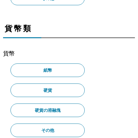
貨幣類
貨幣
紙幣
硬貨
硬貨の溶融塊
その他