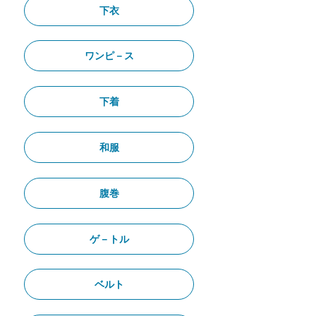
下衣
ワンピ－ス
下着
和服
腹巻
ゲ－トル
ベルト