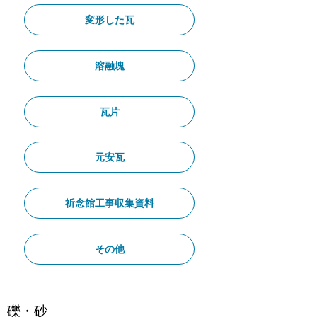
変形した瓦
溶融塊
瓦片
元安瓦
祈念館工事収集資料
その他
礫・砂