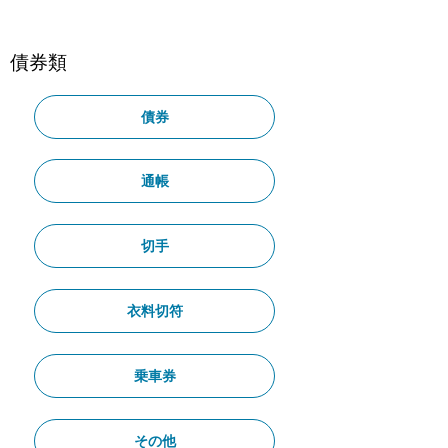
債券類
債券
通帳
切手
衣料切符
乗車券
その他