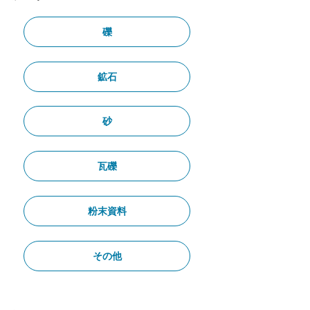
礫
鉱石
砂
瓦礫
粉末資料
その他