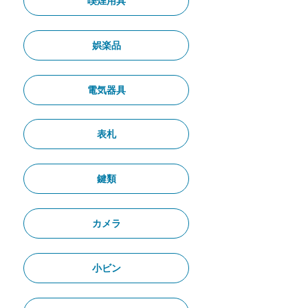
喫煙用具
娯楽品
電気器具
表札
鍵類
カメラ
小ビン