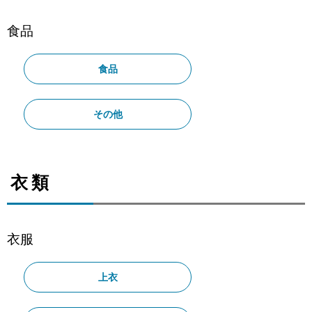
食品
食品
その他
衣類
衣服
上衣