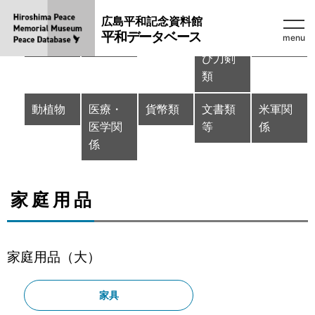
広島平和記念資料館
家庭用
台所用
衣類
仏像・
金属・
平和データベース
menu
品
品
仏具及
石類
び刀剣
類
動植物
医療・
貨幣類
文書類
米軍関
医学関
等
係
係
家庭用品
家庭用品（大）
家具