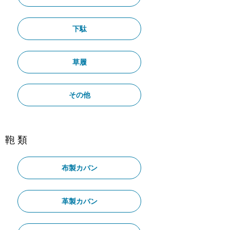
下駄
草履
その他
鞄 類
布製カバン
革製カバン