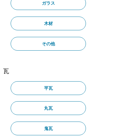
ガラス
木材
その他
瓦
平瓦
丸瓦
鬼瓦