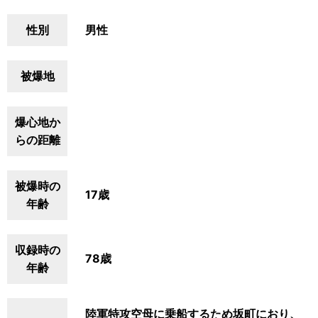
性別
男性
被爆地
爆心地か
らの距離
被爆時の
17歳
年齢
収録時の
78歳
年齢
陸軍特攻空母に乗船するため坂町におり、